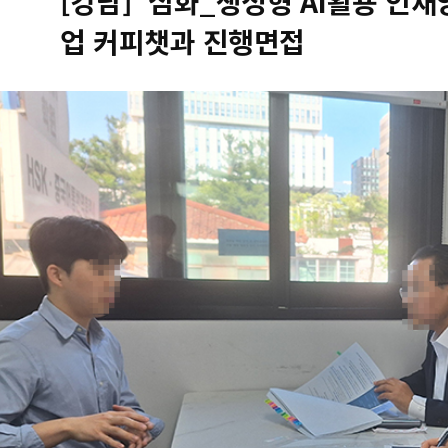
[강남] '심화_생성형 AI활용 인
업 커피챗과 진행면접