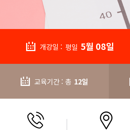
5월 08일
개강일 :
평일
교육기간 : 총
12일