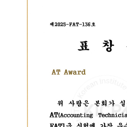
* 구로캠퍼스 훈련생 - [자체시험센터]전산세무회계(회계1
과정(200H)