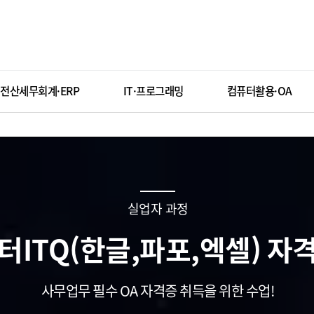
전산세무회계·ERP
IT·프로그래밍
컴퓨터활용·OA
실업자 과정
터ITQ(한글,파포,엑셀) 자
사무업무 필수 OA 자격증 취득을 위한 수업!