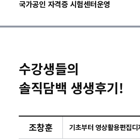
국가공인 자격증 시험센터운영
수강생들의
솔직담백 생생후기!
조창훈
캠퍼스