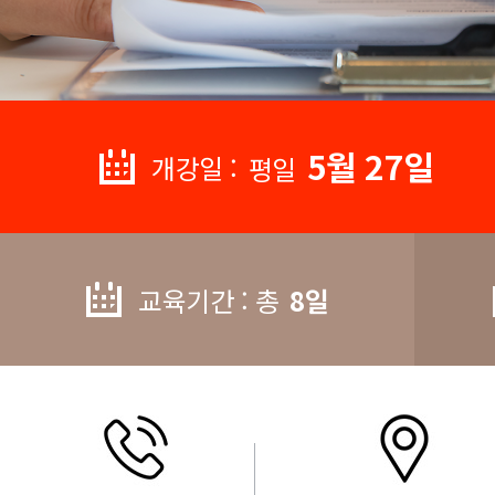
5월 27일
개강일 :
평일
교육기간 : 총
8일