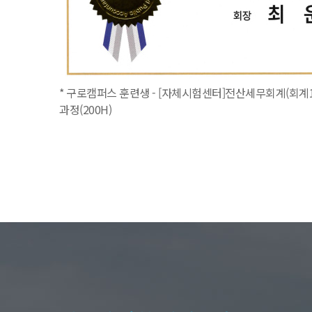
* 구로캠퍼스 훈련생 - [자체시험센터]전산세무회계(회계1
과정(200H)