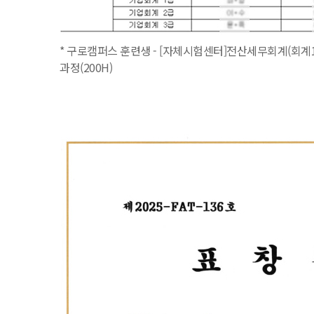
* 구로캠퍼스 훈련생 - [자체시험센터]전산세무회계(회계1
과정(200H)