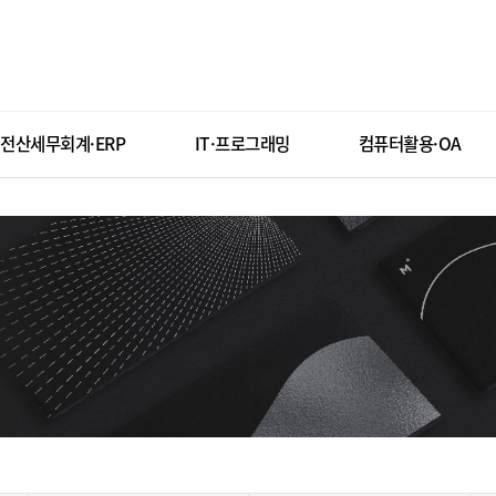
전산세무회계·ERP
IT·프로그래밍
컴퓨터활용·OA